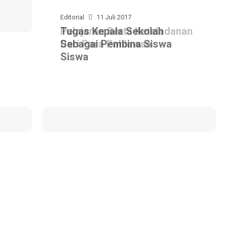
Editorial
Editorial
11 Juli 2017
11 Juli 2017
Pelajaran Serta Keteladanan
Tugas Kepala Sekolah
Membentuk Karakter Siswa
Dari Para Pahlawan
Sebagai Pembina Siswa
Di Sekolah
Siswa