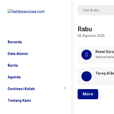
Rabu
05 Agustus 2026
Beranda
Kenal Guru
Data Alumni
semua terba
Berita
Tareq Al B
Agenda
Destinasi Kuliah
More
China 🇨🇳
Tentang Kami
India 🇮🇳