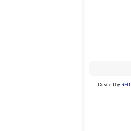
Malaysia 🇲🇾
Portugal 🇵🇹
Polandia 🇵🇱
Siprus 🇨🇾
Turki 🇹🇷
Taiwan 🇹🇼
Created by
RED
Yaman 🇾🇪