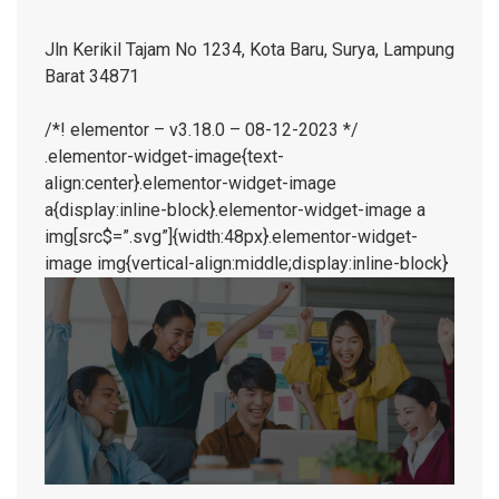
Jln Kerikil Tajam No 1234, Kota Baru, Surya, Lampung
Barat 34871
/*! elementor – v3.18.0 – 08-12-2023 */
.elementor-widget-image{text-
align:center}.elementor-widget-image
a{display:inline-block}.elementor-widget-image a
img[src$=”.svg”]{width:48px}.elementor-widget-
image img{vertical-align:middle;display:inline-block}