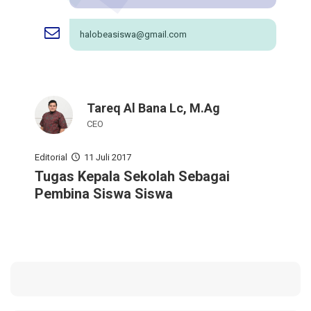
halobeasiswa@gmail.com
Tareq Al Bana Lc, M.Ag
CEO
Editorial
11 Juli 2017
Pelajaran Serta Keteladanan Dari
Tugas Kepala Sekolah Sebagai
Membentuk Karakter Siswa Di
Para Pahlawan
Pembina Siswa Siswa
Sekolah